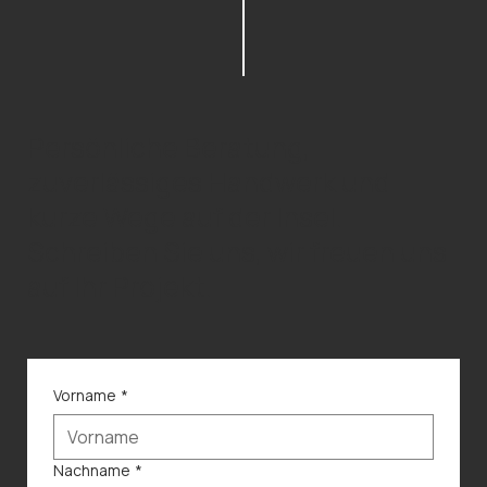
Persönliche Beratung,
zuverlässiges Handwerk und
kurze Wege auf der Insel.
Schreiben Sie uns, wir freuen uns
auf Ihr Projekt.
Vorname
*
Nachname
*